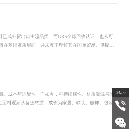
料已成外贸出口主流品类，而GRS全球回收认证，也从可
停留在基础资质层面，并未真正理解其在国际贸易、供应链
料溯源、生产合规、环保管控与规范标识，为再生面料的绿
感、成本与适配性，而如今，可持续属性、材质溯源与品
ET再生面料逐渐从备选材质，成长为家居、软装、服饰、包装、
ET面料融入产品体系与供应链体系，这一转变并非跟风，而是行