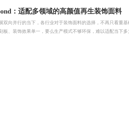
Spunbond：适配多领域的高颜值再生装饰面料
展双向并行的当下，各行业对于装饰面料的选择，不再只看重基
板、装饰效果单一，要么生产模式不够环保，难以适配当下多元化、可持
借独特的装饰优势与环保特质，成为各类装饰场景的优选材质，
led Stitchbond？再生缝编无纺布材质与用
的大趋势下，各类再生环保无纺布逐步替代传统面料，成为家居
titchbond也就是再生缝编无纺布，凭借独特的织造结构与环保属
对于这款特色再生面料的材质原理、核心特性以及适用场景认知
在哪？printed spunbond凭什么风靡