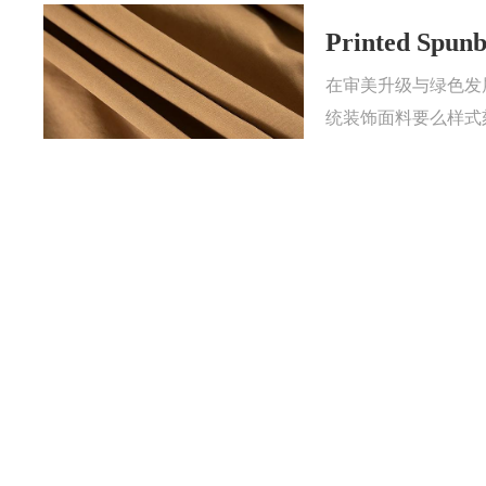
Printed 
在审美升级与绿色发
统装饰面料要么样式刻
印花再生纺粘面料凭
2026-07-21
30
一、读懂 P
什么是Recyc
在纺织产业绿色转型
Recycled S
业从业者、采购人员
2026-07-13
48
点，帮助大家
印花再生无纺布好