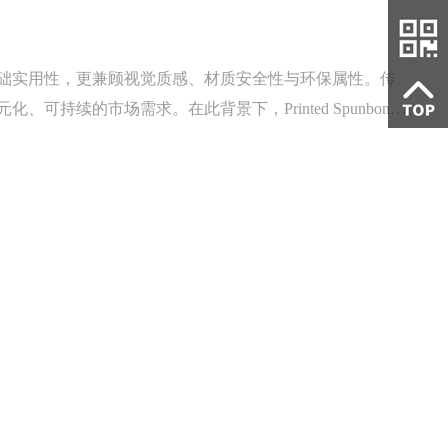
础实用性，更兼顾视觉质感、材质安全性与环保属性。传
续的市场需求。在此背景下，Printed Spunbond
广泛应用于家居、软装、包装、工艺装饰等多个领域。
途解析
、工业、装饰、户外等多个领域的主流选材。其中，
性，区别于普通纺粘无纺布，在绿色供应链中占据重要地位。不少行
较为模糊。本文将全面解析再生缝编无纺布的核心知识
软装市场