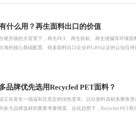
底有什么用？再生面料出口的价值
合规升级的大背景下，再生PET、再生纺粘、再生缝编等环保面
出海的核心基础配置。很多面料出口企业对GRS认证的认知仅
核心作用。GRS认证是国际通用的再生材料溯源标准，聚焦原
，
品牌优先选用Recycled PET面料？
链正在发生一场温和且坚定的绿色变革。以往面料选材多聚焦质
各大品牌选材的重要考量维度。在此趋势下，Recycled P
流选择。越来越多企业主动替换传统面料，将Recycled P